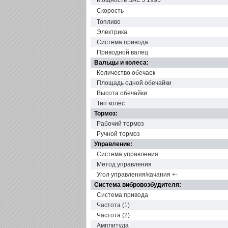
Мощность SAE J 1995
Скорость
Топливо
Электрика
Система привода
Приводной валец
Вальцы и колеса:
Количество обечаек
Площадь одной обечайки
Высота обечайки
Тип колес
Тормоз:
Рабочий тормоз
Ручной тормоз
Управление:
Система управления
Метод управления
Угол управления/качания +-
Система вибровозбудителя:
Система привода
Частота (1)
Частота (2)
Амплитуда